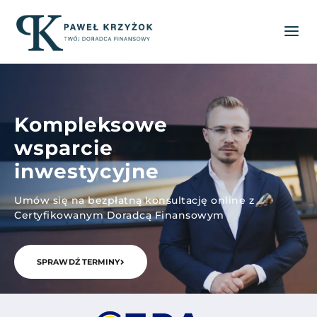
Kompleksowe
wsparcie
inwestycyjne
Umów się na bezpłatną konsultację online z
Certyfikowanym Doradcą Finansowym
SPRAWDŹ TERMINY