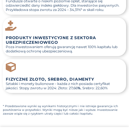
Fundusze otwarte o niskim poziomie opłat, starające się
odzwierciedlić dany indeks giełdowy. Dla inwestorów pasywnych.
Przykładowa stopa zwrotu za 2024 –
34,31%
* w skali roku.
PRODUKTY INWESTYCYJNE Z SEKTORA
UBEZPIECZENIOWEGO
Poza inwestowaniem oferują gwarancję nawet 100% kapitału lub
dodatkową ochronę ubezpieczeniową.
FIZYCZNE ZŁOTO, SREBRO, DIAMENTY
Sztabki i monety bulionowe – każda z nich posiada certyfikat
jakości. Stopy zwrotu w 2024: Złoto:
27,66
%
, Srebro:
22,60%
* Przedstawione wyniki są wynikami historycznymi i nie istnieje gwarancja ich
powtórzenia w przyszłości. Wyniki mogą być niższe jak i wyższe. Inwestowanie
zawsze wiąże się z ryzykiem utraty części lub całości kapitału.